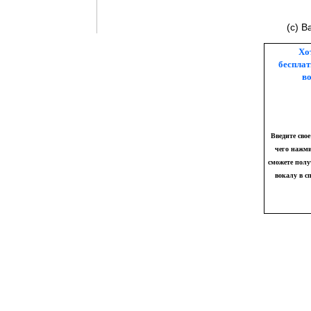
(с) 
Хо
бесплат
во
Введите свое
чего нажми
сможете полу
вокалу в с